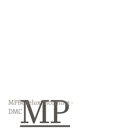
MPBenelux Incoming -
DMC